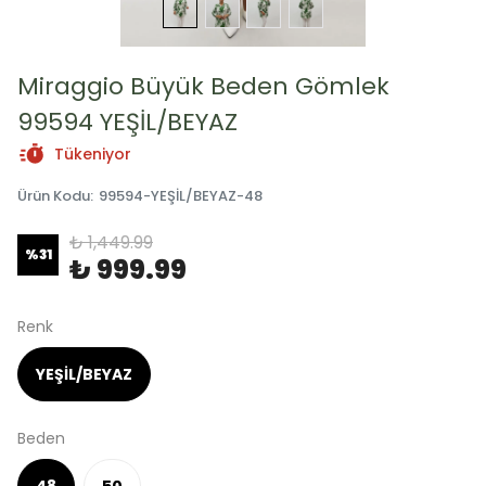
Miraggio Büyük Beden Gömlek
99594 YEŞİL/BEYAZ
Tükeniyor
Ürün Kodu
:
99594-YEŞİL/BEYAZ-48
₺ 1,449.99
%
31
₺ 999.99
Renk
YEŞİL/BEYAZ
Beden
48
50