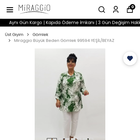
0
Aynı Gün Kargo | Kapıda Ödeme İmkanı | 3 Gün Değişim Hakkı | W
Üst Giyim
Gömlek
Miraggio Büyük Beden Gömlek 99594 YEŞİL/BEYAZ