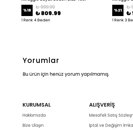
₺ 999.99
₺ 
%
19
%
21
₺ 809.99
₺ 
1 Renk 4 Beden
1 Renk 3 B
Yorumlar
Bu ürün için henüz yorum yapılmamış.
KURUMSAL
ALIŞVERİŞ
Hakkımızda
Mesafeli Satış Sözleş
Bize Ulaşın
İptal ve Değişim İmka