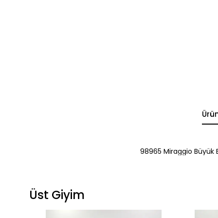
Ürü
98965 Miraggio Büyük 
Üst Giyim