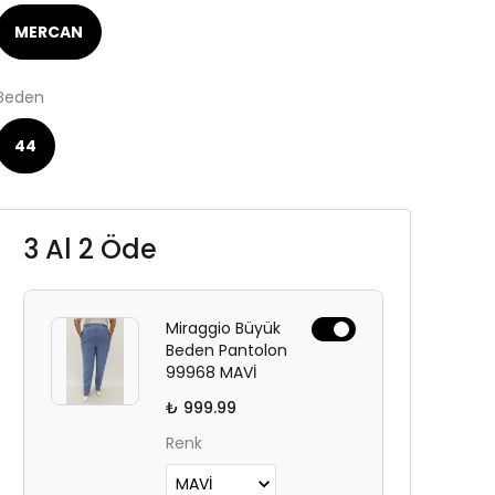
MERCAN
Beden
44
3 Al 2 Öde
Miraggio Büyük
Beden Pantolon
99968 MAVİ
₺ 999.99
Renk