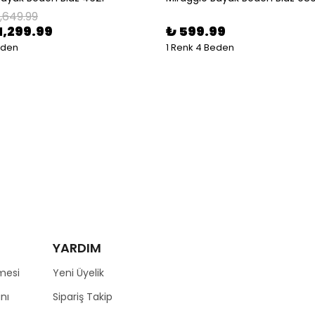
1,649.99
1,299.99
₺ 599.99
eden
1 Renk 4 Beden
YARDIM
mesi
Yeni Üyelik
nı
Sipariş Takip