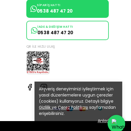
SIPARIŞ HATTI
0538 487 47 20
İADE & DEĞIŞIM HATTI
0538 487 47 20
QR ILE HIZLI ULAŞ
Alışveriş deneyiminizi iyileştirmek için
yasal düzenlemelere uygun çerezler
(cookies) kullanıyoruz. Detaylı bilgiye
Gizlilik ve Çerez Politikası
sayfamızdan
erişebilirsiniz.
Anladım