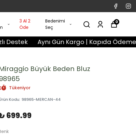
3 Al 2
Bedenimi
0
im
Öde
Seç
Aynı Gün Kargo | Kapıda Ödeme İmkanı | 3 
Miraggio Büyük Beden Bluz
98965
Tükeniyor
Ürün Kodu
:
98965-MERCAN-44
₺ 699.99
Renk