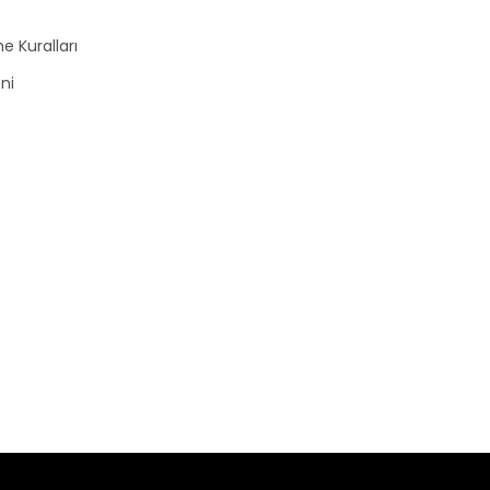
e Kuralları
zni