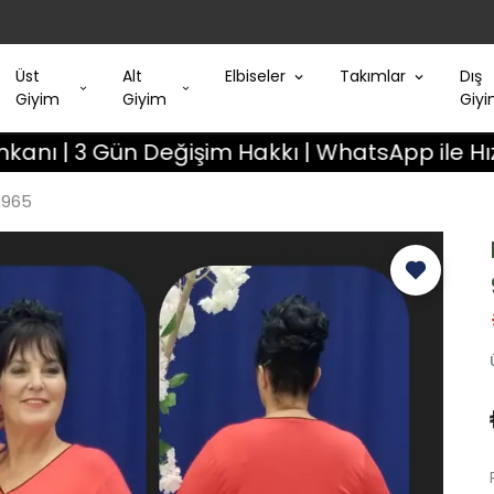
Üst
Alt
Elbiseler
Takımlar
Dış
Giyim
Giyim
Giy
n Değişim Hakkı | WhatsApp ile Hızlı Destek
8965