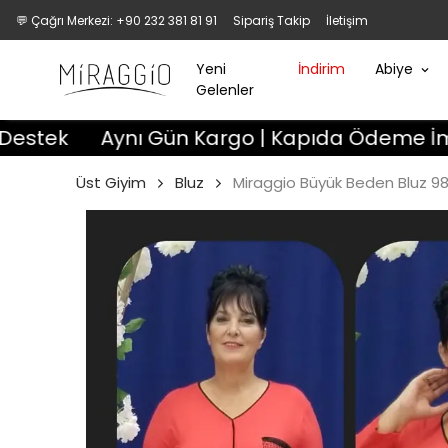
💬 Çağrı Merkezi: +90 232 381 81 91
Sipariş Takip
İletişim
Yeni
İndirim
Abiye
Gelenler
Aynı Gün Kargo | Kapıda Ödeme İmkanı | 3 Gü
Üst Giyim
Bluz
Miraggio Büyük Beden Bluz 9