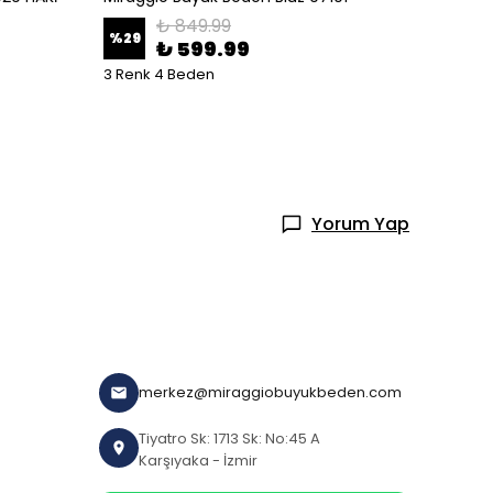
₺ 849.99
%
29
₺ 599.99
₺ 50
3 Renk 4 Beden
2 Renk
Yorum Yap
merkez@miraggiobuyukbeden.com
Tiyatro Sk: 1713 Sk: No:45 A
Karşıyaka - İzmir