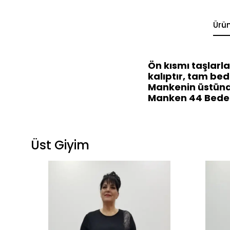
Ürü
Ön kısmı taşlarla
kalıptır, tam bede
Mankenin üstünd
Manken 44 Beden,
Üst Giyim