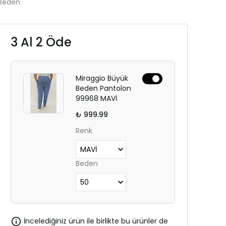
Beden
3 Al 2 Öde
Miraggio Büyük
Beden Pantolon
99968 MAVİ
₺ 999.99
Renk
Beden
İncelediğiniz ürün ile birlikte bu ürünler de