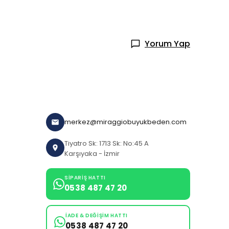
Yorum Yap
merkez@miraggiobuyukbeden.com
Tiyatro Sk: 1713 Sk: No:45 A
Karşıyaka - İzmir
SIPARIŞ HATTI
0538 487 47 20
İADE & DEĞIŞIM HATTI
0538 487 47 20