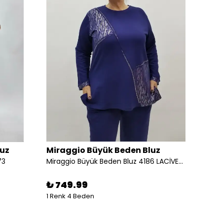
luz
Miraggio Büyük Beden Bluz
Mirag
73
Miraggio Büyük Beden Bluz 4186 LACİVERT
Miragg
₺ 749.99
₺ 59
1 Renk 4 Beden
1 Renk