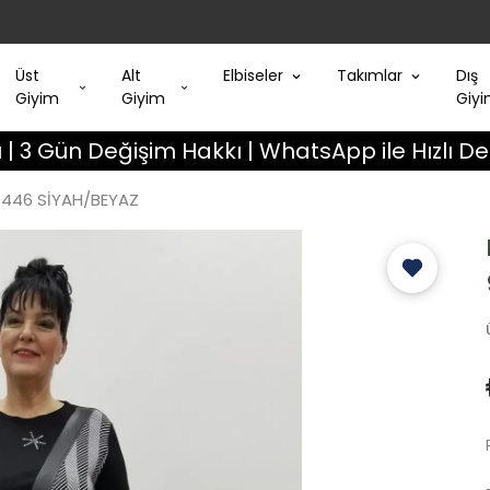
Üst
Alt
Elbiseler
Takımlar
Dış
Giyim
Giyim
Giy
Değişim Hakkı | WhatsApp ile Hızlı Destek
9446 SİYAH/BEYAZ