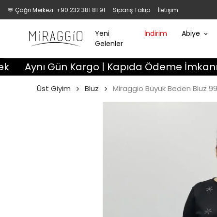
💬 Çağrı Merkezi: +90 232 381 81 91
Sipariş Takip
İletişim
Yeni
İndirim
Abiye
Gelenler
nı Gün Kargo | Kapıda Ödeme İmkanı | 3 Gün 
Üst Giyim
Bluz
Miraggio Büyük Beden Bluz 9