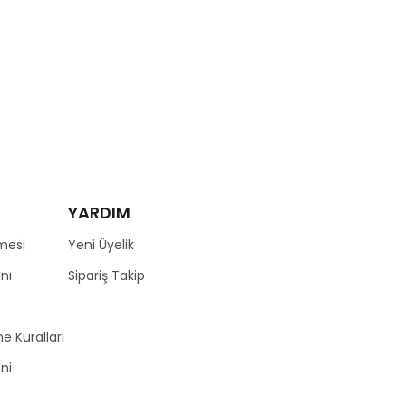
YARDIM
mesi
Yeni Üyelik
nı
Sipariş Takip
e Kuralları
zni