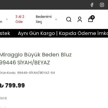
3 Al 2
Bedenimi
0
im
Öde
Seç
Aynı Gün Kargo | Kapıda Ödeme İmkanı | 3 Gü
Miraggio Büyük Beden Bluz
99446 SİYAH/BEYAZ
Ürün Kodu
:
99446-SİYAH/BEYAZ-54
₺ 799.99
Renk