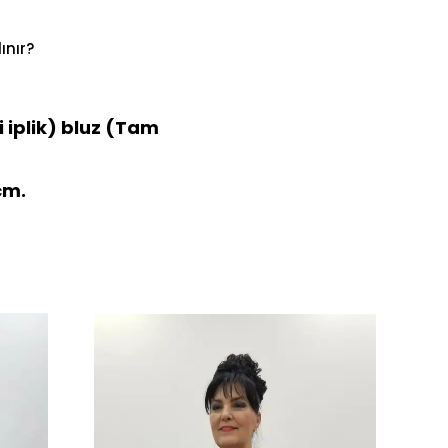
ınır?
i iplik) bluz (Tam
cm.