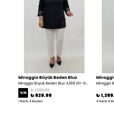
Miraggio Büyük Beden Bluz
Miraggi
İYAH
Miraggio Büyük Beden Bluz 4269 SİY-GÜMÜŞ
Miraggio 
₺ 1,099.99
%
15
₺ 929.99
₺ 1,399
1 Renk 4 Beden
4 Renk 9 