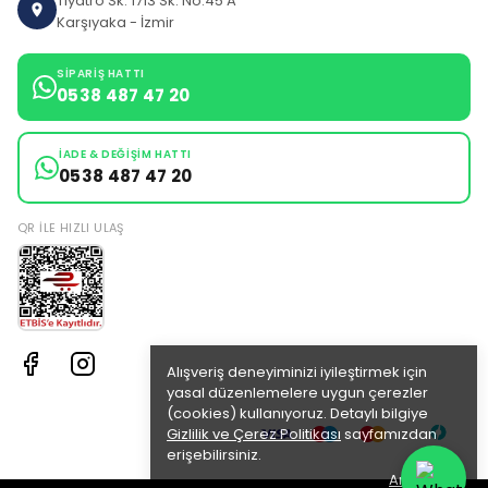
Tiyatro Sk: 1713 Sk: No:45 A
Karşıyaka - İzmir
SIPARIŞ HATTI
0538 487 47 20
İADE & DEĞIŞIM HATTI
0538 487 47 20
QR ILE HIZLI ULAŞ
Alışveriş deneyiminizi iyileştirmek için
yasal düzenlemelere uygun çerezler
(cookies) kullanıyoruz. Detaylı bilgiye
Gizlilik ve Çerez Politikası
sayfamızdan
erişebilirsiniz.
Anladım