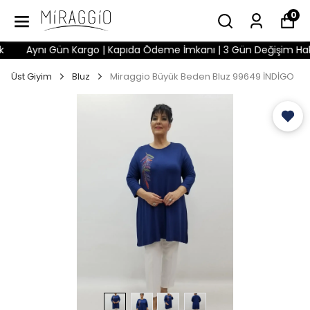
0
Aynı Gün Kargo | Kapıda Ödeme İmkanı | 3 Gün Değişim Hakkı |
Üst Giyim
Bluz
Miraggio Büyük Beden Bluz 99649 İNDİGO