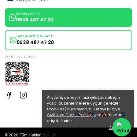
SIPARIŞ HATTI
0538 487 47 20
İADE & DEĞIŞIM HATTI
0538 487 47 20
QR ILE HIZLI ULAŞ
Alışveriş deneyiminizi iyileştirmek için
yasal düzenlemelere uygun çerezler
(cookies) kullanıyoruz. Detaylı bilgiye
Gizlilik ve Çerez Politikası
sayfamızdan
erişebilirsiniz.
Anladım
©2026 Tüm Hakları Saklıdır