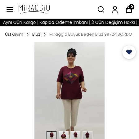
0
ynı Gün Kargo | Kapıda Ödeme İmkanı | 3 Gün Değişim Hakkı | Wha
Üst Giyim
Bluz
Miraggio Büyük Beden Bluz 99724 BORDO