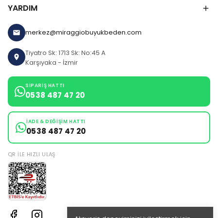
YARDIM
merkez@miraggiobuyukbeden.com
Tiyatro Sk: 1713 Sk: No:45 A
Karşıyaka - İzmir
SIPARIŞ HATTI
0538 487 47 20
İADE & DEĞIŞIM HATTI
0538 487 47 20
QR ILE HIZLI ULAŞ