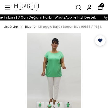
0
kanı | 3 Gün Değişim Hakkı | WhatsApp ile Hızlı Destek
Aynı 
Üst Giyim
Bluz
Miraggio Büyük Beden Bluz 99855 A.YEŞİL