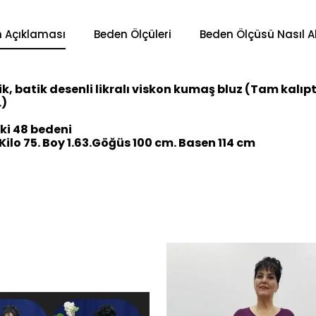
n Açıklaması
Beden Ölçüleri
Beden Ölçüsü Nasıl Al
ik, batik desenli likralı viskon kumaş bluz (Tam kalıp
.)
i 48 bedeni
ilo 75. Boy 1.63.Göğüs 100 cm. Basen 114 cm