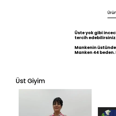
Ürü
Üste yok gibi incec
tercih edebilirsiniz
Mankenin üstündek
Manken 44 beden. K
Üst Giyim