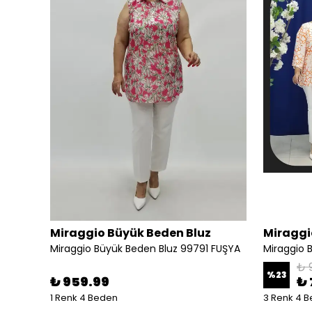
Miraggio Büyük Beden Bluz
Miraggi
Miraggio Büyük Beden Bluz 99791 FUŞYA
Miraggio 
₺ 
%
23
₺ 959.99
₺ 
1 Renk 4 Beden
3 Renk 4 