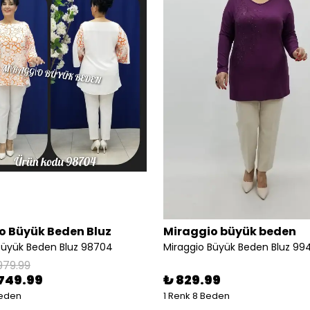
o Büyük Beden Bluz
Miraggio büyük beden
Büyük Beden Bluz 98704
Miraggio Büyük Beden Bluz 9
979.99
749.99
₺ 829.99
Beden
1 Renk 8 Beden