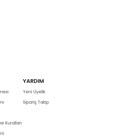
YARDIM
mesi
Yeni Üyelik
nı
Sipariş Takip
e Kuralları
zni