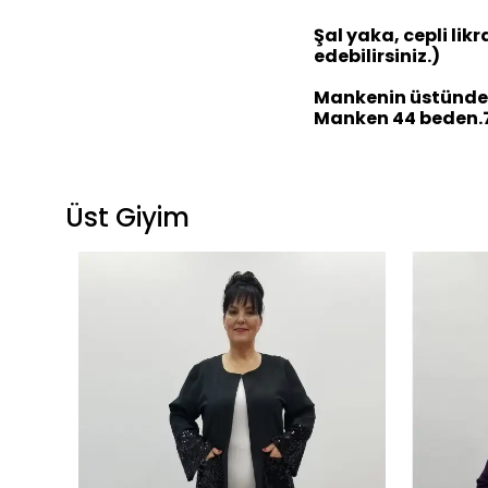
Şal yaka, cepli lik
edebilirsiniz.)
Mankenin üstündek
Manken 44 beden.75
Üst Giyim