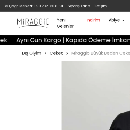
💬 Çağrı Merkezi: +90 232 381 81 91
Sipariş Takip
İletişim
Yeni
İndirim
Abiye
Gelenler
Aynı Gün Kargo | Kapıda Ödeme İmkanı | 3 Gün
Dış Giyim
Ceket
Miraggio Büyük Beden Ceke