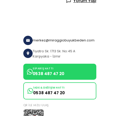
Yorum Yap
merkez@miraggiobuyukbeden.com
Tiyatro Sk: 1713 Sk: No:45 A
Karşıyaka - İzmir
SIPARIŞ HATTI
0538 487 47 20
İADE & DEĞIŞIM HATTI
0538 487 47 20
QR ILE HIZLI ULAŞ