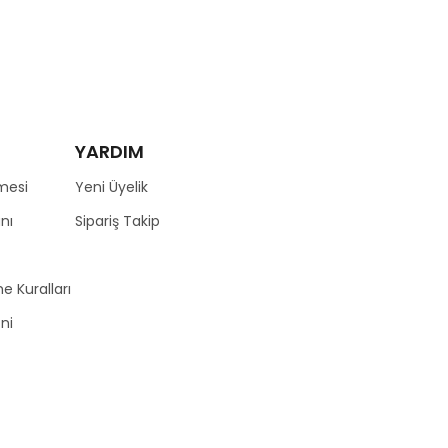
YARDIM
mesi
Yeni Üyelik
nı
Sipariş Takip
e Kuralları
zni