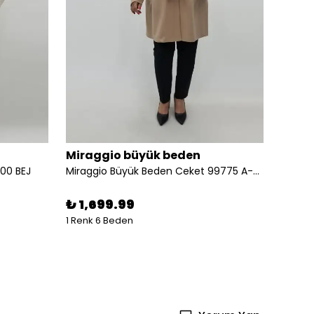
Miraggio büyük beden
Mirag
000 BEJ
Miraggio Büyük Beden Ceket 99775 A-KAHVE
₺ 1,699.99
₺ 1,
1 Renk 6 Beden
1 Renk 