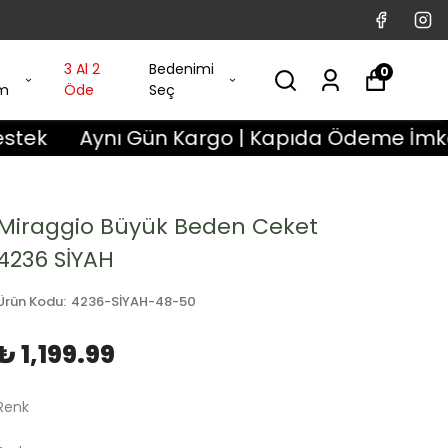
3 Al 2
Bedenimi
0
im
Öde
Seç
Aynı Gün Kargo | Kapıda Ödeme İmkanı | 3 
Miraggio Büyük Beden Ceket
4236 SİYAH
Ürün Kodu
:
4236-SİYAH-48-50
₺ 1,199.99
Renk