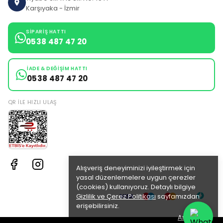
Karşıyaka - İzmir
SIPARIŞ HATTI
0538 487 47 20
İADE & DEĞIŞIM HATTI
0538 487 47 20
QR ILE HIZLI ULAŞ
Alışveriş deneyiminizi iyileştirmek için
yasal düzenlemelere uygun çerezler
(cookies) kullanıyoruz. Detaylı bilgiye
Gizlilik ve Çerez Politikası
sayfamızdan
erişebilirsiniz.
Anladım