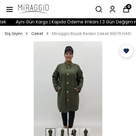
0
Aynı Gün Kargo | Kapıda Ödeme İmkanı | 3 Gün Değişim Hakkı 
Dış Giyim
Ceket
Miraggio Büyük Beden Ceket 99076 HAKİ