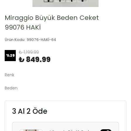
Miraggio Büyük Beden Ceket
99076 HAKİ
Ürün Kodu
:
99076-HAKİ-64
₺ 1,199.99
%
29
₺ 849.99
Renk
Beden
3 Al 2 Öde