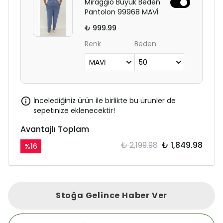
Miraggio Büyük Beden
Pantolon 99968 MAVİ
₺ 999.99
Renk
Beden
İncelediğiniz ürün ile birlikte bu ürünler de
sepetinize eklenecektir!
Avantajlı Toplam
₺ 2,199.98
₺ 1,849.98
%
16
Stoğa Gelince Haber Ver