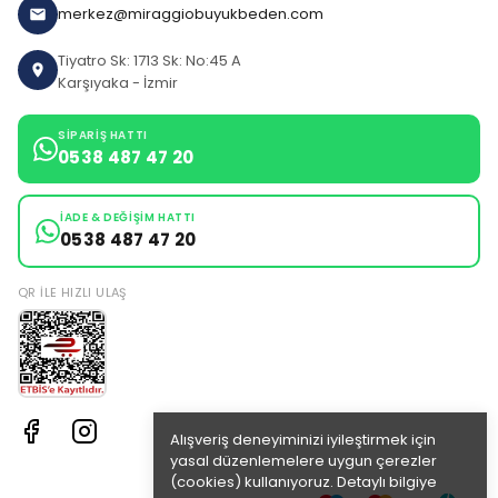
merkez@miraggiobuyukbeden.com
Tiyatro Sk: 1713 Sk: No:45 A
Karşıyaka - İzmir
SIPARIŞ HATTI
0538 487 47 20
İADE & DEĞIŞIM HATTI
0538 487 47 20
QR ILE HIZLI ULAŞ
Alışveriş deneyiminizi iyileştirmek için
yasal düzenlemelere uygun çerezler
(cookies) kullanıyoruz. Detaylı bilgiye