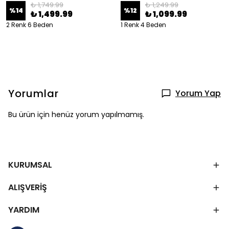
₺ 1,749.99
₺ 1,249.99
%
14
%
12
₺ 1,499.99
₺ 1,099.99
2 Renk 6 Beden
1 Renk 4 Beden
Yorumlar
Yorum Yap
Bu ürün için henüz yorum yapılmamış.
KURUMSAL
ALIŞVERİŞ
YARDIM