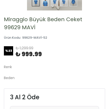
Miraggio Büyük Beden Ceket
99629 MAVİ
Ürün Kodu
:
99629-MAVİ-52
₺ 1,299.99
%
23
₺ 999.99
Renk
Beden
3 Al 2 Öde