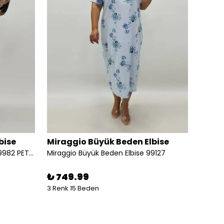
bise
Miraggio Büyük Beden Elbise
Mirag
Miraggio Büyük Beden Elbise 99982 PETROL
Miraggio Büyük Beden Elbise 99127
Miragg
%
15
₺ 749.99
3 Renk 15 Beden
1 Renk 