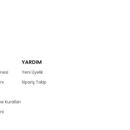
YARDIM
mesi
Yeni Üyelik
nı
Sipariş Takip
e Kuralları
zni