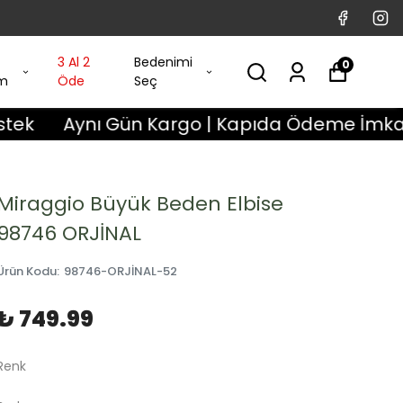
3 Al 2
Bedenimi
0
im
Öde
Seç
ynı Gün Kargo | Kapıda Ödeme İmkanı | 3 Gün
Miraggio Büyük Beden Elbise
98746 ORJİNAL
Ürün Kodu
:
98746-ORJİNAL-52
₺ 749.99
Renk