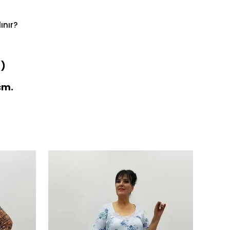
ınır?
.)
cm.