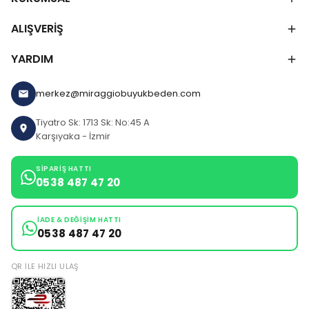
ALIŞVERİŞ
YARDIM
merkez@miraggiobuyukbeden.com
Tiyatro Sk: 1713 Sk: No:45 A
Karşıyaka - İzmir
SIPARIŞ HATTI
0538 487 47 20
İADE & DEĞIŞIM HATTI
0538 487 47 20
QR ILE HIZLI ULAŞ