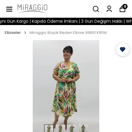
0
 Gün Kargo | Kapıda Ödeme İmkanı | 3 Gün Değişim Hakkı | WhatsA
Elbiseler
Miraggio Büyük Beden Elbise 99810 KREM