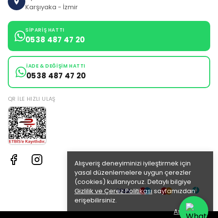
Karşıyaka - İzmir
SIPARIŞ HATTI
0538 487 47 20
İADE & DEĞIŞIM HATTI
0538 487 47 20
QR ILE HIZLI ULAŞ
Alışveriş deneyiminizi iyileştirmek için
yasal düzenlemelere uygun çerezler
(cookies) kullanıyoruz. Detaylı bilgiye
Gizlilik ve Çerez Politikası
sayfamızdan
erişebilirsiniz.
Anladım