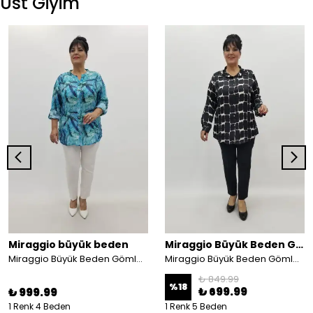
Üst Giyim
Miraggio büyük beden
Miraggio Büyük Beden Gömlek
Miraggio Büyük Beden Gömlek 99748 TURKUAZ
Miraggio Büyük Beden Gömlek 99251 SİYAH
₺ 849.99
%
18
₺ 699.99
₺ 999.99
1 Renk 4 Beden
1 Renk 5 Beden