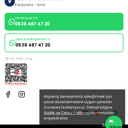
Karşıyaka - İzmir
SIPARIŞ HATTI
0538 487 47 20
İADE & DEĞIŞIM HATTI
0538 487 47 20
QR ILE HIZLI ULAŞ
Alışveriş deneyiminizi iyileştirmek için
yasal düzenlemelere uygun çerezler
(cookies) kullanıyoruz. Detaylı bilgiye
Gizlilik ve Çerez Politikası
sayfamızdan
erişebilirsiniz.
Anladım