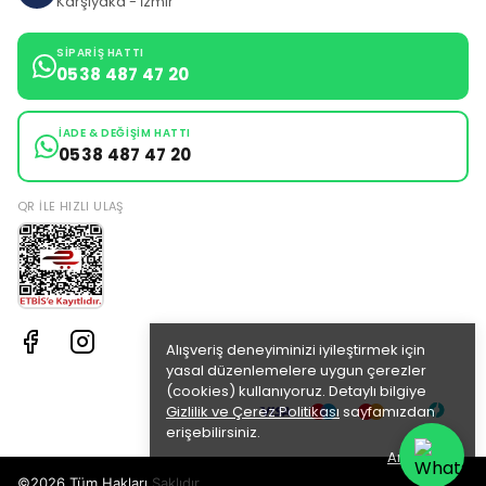
Karşıyaka - İzmir
SIPARIŞ HATTI
0538 487 47 20
İADE & DEĞIŞIM HATTI
0538 487 47 20
QR ILE HIZLI ULAŞ
Alışveriş deneyiminizi iyileştirmek için
yasal düzenlemelere uygun çerezler
(cookies) kullanıyoruz. Detaylı bilgiye
Gizlilik ve Çerez Politikası
sayfamızdan
erişebilirsiniz.
Anladım
©2026 Tüm Hakları Saklıdır