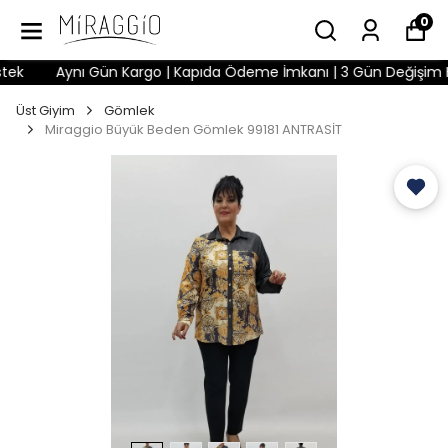
0
k
Aynı Gün Kargo | Kapıda Ödeme İmkanı | 3 Gün Değişim Hakk
Üst Giyim
Gömlek
Miraggio Büyük Beden Gömlek 99181 ANTRASİT