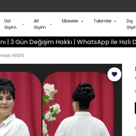
Üst
Alt
Elbiseler
Takımlar
Dış
Giyim
Giyim
Giy
ğişim Hakkı | WhatsApp ile Hızlı Destek
A
mlek 99215