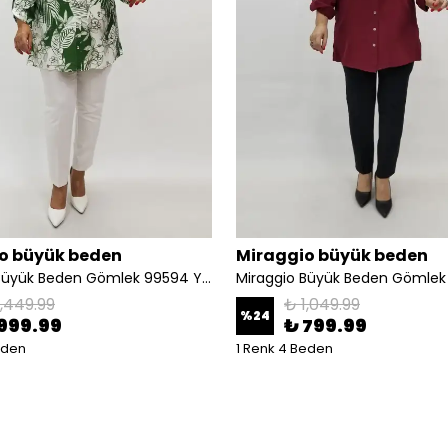
o büyük beden
Miraggio büyük beden
Miraggio Büyük Beden Gömlek 99594 YEŞİL/BEYAZ
1,449.99
₺ 1,049.99
%
24
999.99
₺ 799.99
eden
1 Renk 4 Beden