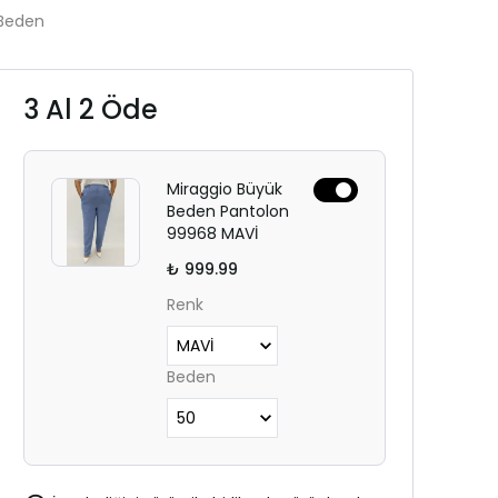
Beden
3 Al 2 Öde
Miraggio Büyük
Beden Pantolon
99968 MAVİ
₺ 999.99
Renk
Beden