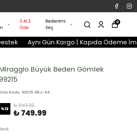
3 Al 2
Bedenimi
0
im
Öde
Seç
ynı Gün Kargo | Kapıda Ödeme İmkanı | 3 Gün
Miraggio Büyük Beden Gömlek
99215
Ürün Kodu
:
99215-BEJ-44
₺ 849.99
%
12
₺ 749.99
Renk