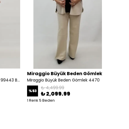
Miraggio Büyük Beden Gömlek
Mirag
Miraggio Büyük Beden Gömlek 99443 BORDO
Miraggio Büyük Beden Gömlek 4470
₺ 4,499.99
%
53
₺ 2,099.99
₺ 1,
1 Renk 5 Beden
1 Renk