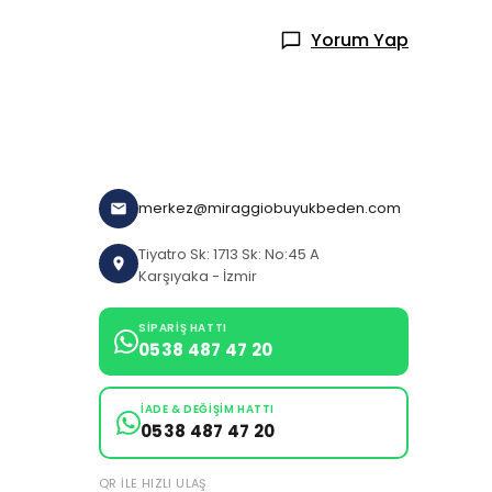
Yorum Yap
merkez@miraggiobuyukbeden.com
Tiyatro Sk: 1713 Sk: No:45 A
Karşıyaka - İzmir
SIPARIŞ HATTI
0538 487 47 20
İADE & DEĞIŞIM HATTI
0538 487 47 20
QR ILE HIZLI ULAŞ