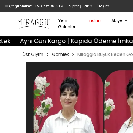
💬 Çağrı Merkezi: +90 232 381 81 91
Sipariş Takip
İletişim
Yeni
İndirim
Abiye
Gelenler
ı Gün Kargo | Kapıda Ödeme İmkanı | 3 Gün De
Üst Giyim
Gömlek
Miraggio Büyük Beden Gö