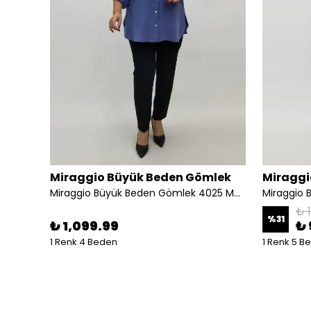
lek
Miraggio Büyük Beden Gömlek
Miraggi
Miraggio Büyük Beden Gömlek 99763 SİYAH
Miraggio Büyük Beden Gömlek 4025 MAVİ
₺ 
%
31
₺ 1,099.99
₺ 
1 Renk 4 Beden
1 Renk 5 B