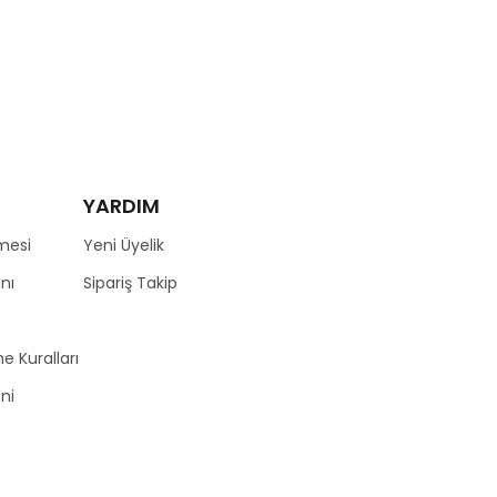
YARDIM
mesi
Yeni Üyelik
nı
Sipariş Takip
e Kuralları
zni