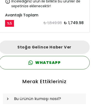
İncelediğiniz ürün ile birlikte bu ürünler de
sepetinize eklenecektir!
Avantajlı Toplam
₺ 1,849.98
₺ 1,749.98
%
5
Stoğa Gelince Haber Ver
WHATSAPP
Merak Ettikleriniz
Bu ürünün kumaşı nasıl?