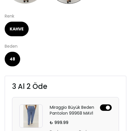
Renk
KAHVE
Beden
48
3 Al 2 Öde
Miraggio Büyük Beden
Pantolon 99968 MAVİ
₺ 999.99