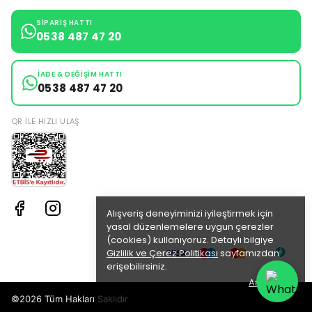
SIPARIŞ HATTI
0538 487 47 20
İADE & DEĞIŞIM HATTI
0538 487 47 20
QR ILE HIZLI ULAŞ
Alışveriş deneyiminizi iyileştirmek için
yasal düzenlemelere uygun çerezler
(cookies) kullanıyoruz. Detaylı bilgiye
Gizlilik ve Çerez Politikası
sayfamızdan
erişebilirsiniz.
Anladım
©2026 Tüm Hakları Saklıdır