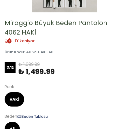
Miraggio Büyük Beden Pantolon
4062 HAKİ
Tükeniyor
Ürün Kodu
:
4062-HAKİ-48
₺ 1,699.99
%
12
₺ 1,499.99
Renk
HAKİ
Beden
Beden Tablosu
48