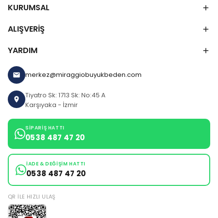
KURUMSAL
ALIŞVERİŞ
YARDIM
merkez@miraggiobuyukbeden.com
Tiyatro Sk: 1713 Sk: No:45 A
Karşıyaka - İzmir
SIPARIŞ HATTI
0538 487 47 20
İADE & DEĞIŞIM HATTI
0538 487 47 20
QR ILE HIZLI ULAŞ