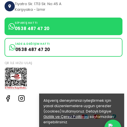
Tiyatro Sk: 1713 Sk: No:45 A
Karşıyaka - İzmir
SIPARIŞ HATTI
0538 487 47 20
İADE & DEĞIŞIM HATTI
0538 487 47 20
QR ILE HIZLI ULAŞ
Alışveriş deneyiminizi iyileştirmek için
yasal düzenlemelere uygun çerezler
(cookies) kullanıyoruz. Detaylı bilgiye
Gizlilik ve Çerez Politikası
sayfamızdan
erişebilirsiniz.