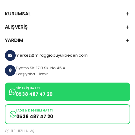
KURUMSAL
ALIŞVERİŞ
YARDIM
merkez@miraggiobuyukbeden.com
Tiyatro Sk: 1713 Sk: No:45 A
Karşıyaka - İzmir
SIPARIŞ HATTI
0538 487 47 20
İADE & DEĞIŞIM HATTI
0538 487 47 20
QR ILE HIZLI ULAŞ