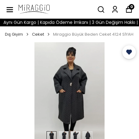
0
ynı Gün Kargo | Kapıda Ödeme İmkanı | 3 Gün Değişim Hakkı | Wha
Dış Giyim
Ceket
Miraggio Büyük Beden Ceket 4124 SİYAH