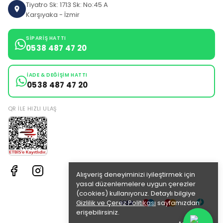
Tiyatro Sk: 1713 Sk: No:45 A
Karşıyaka - İzmir
SIPARIŞ HATTI
0538 487 47 20
İADE & DEĞIŞIM HATTI
0538 487 47 20
QR ILE HIZLI ULAŞ
Alışveriş deneyiminizi iyileştirmek için
yasal düzenlemelere uygun çerezler
(cookies) kullanıyoruz. Detaylı bilgiye
Gizlilik ve Çerez Politikası
sayfamızdan
erişebilirsiniz.