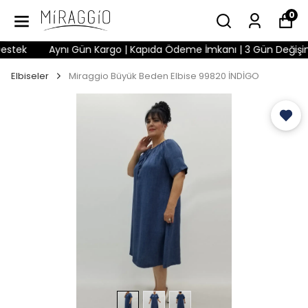
0
tek
Aynı Gün Kargo | Kapıda Ödeme İmkanı | 3 Gün Değişim Ha
Elbiseler
Miraggio Büyük Beden Elbise 99820 İNDİGO