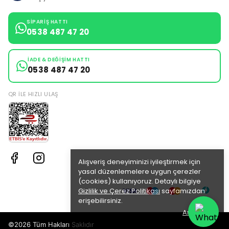
SIPARIŞ HATTI
0538 487 47 20
İADE & DEĞIŞIM HATTI
0538 487 47 20
QR ILE HIZLI ULAŞ
Alışveriş deneyiminizi iyileştirmek için
yasal düzenlemelere uygun çerezler
(cookies) kullanıyoruz. Detaylı bilgiye
Gizlilik ve Çerez Politikası
sayfamızdan
erişebilirsiniz.
Anladım
©2026 Tüm Hakları Saklıdır