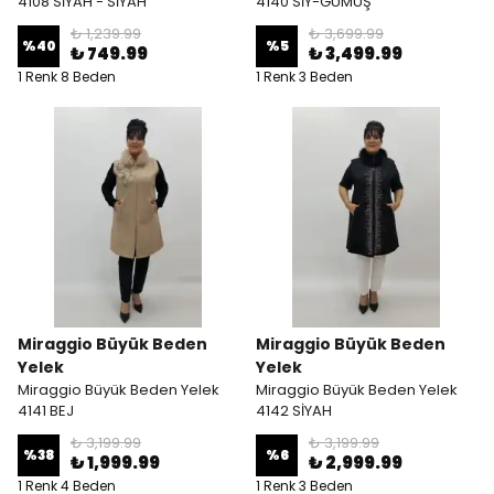
4108 SİYAH - SİYAH
4140 SİY-GÜMÜŞ
₺ 1,239.99
₺ 3,699.99
%
40
%
5
₺ 749.99
₺ 3,499.99
1 Renk 8 Beden
1 Renk 3 Beden
Miraggio Büyük Beden
Miraggio Büyük Beden
Yelek
Yelek
Miraggio Büyük Beden Yelek
Miraggio Büyük Beden Yelek
4141 BEJ
4142 SİYAH
₺ 3,199.99
₺ 3,199.99
%
38
%
6
₺ 1,999.99
₺ 2,999.99
1 Renk 4 Beden
1 Renk 3 Beden