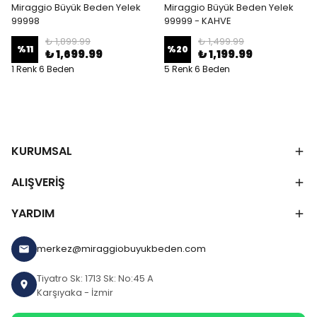
Miraggio Büyük Beden Yelek
Miraggio Büyük Beden Yelek
99998
99999 - KAHVE
₺ 1,899.99
₺ 1,499.99
%
11
%
20
₺ 1,699.99
₺ 1,199.99
1 Renk 6 Beden
5 Renk 6 Beden
KURUMSAL
ALIŞVERİŞ
YARDIM
merkez@miraggiobuyukbeden.com
Tiyatro Sk: 1713 Sk: No:45 A
Karşıyaka - İzmir